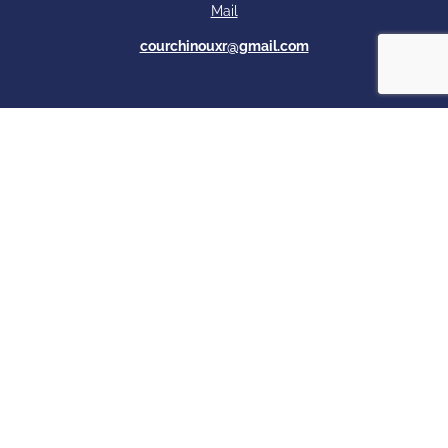
Mail
courchinouxr@gmail.com
Rénovation Réparation Toiture
– Siret
85324979500016
–
© 2023
–
Mentions légales