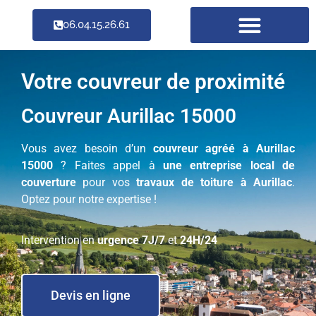
06.04.15.26.61
Votre couvreur de proximité
Couvreur Aurillac 15000
Vous avez besoin d’un
couvreur agréé à Aurillac
15000
? Faites appel à
une entreprise local de
couverture
pour vos
travaux de toiture à Aurillac
.
Optez pour notre expertise !
Intervention en
urgence 7J/7
et
24H/24
Devis en ligne